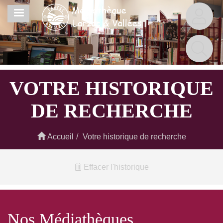
Aller
MENU
au
contenu
principal
VOTRE HISTORIQUE
DE RECHERCHE
Accueil
Votre historique de recherche
Effacer l'historique
Nos Médiathèques