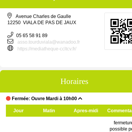
Avenue Charles de Gaulle
12250 VIALA DE PAS DE JAUX
05 65 58 91 89
asso.tourduviala@wanadoo.fr
https://mediatheque-ccltcv.fr/
Horaires
Fermée: Ouvre Mardi à 10h00
Jour
Matin
Apres-midi
Commentai
fermetur
possible p