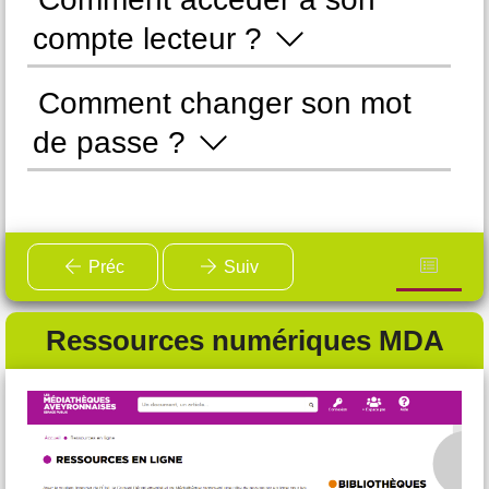
compte lecteur ?
d
Comment changer son mot
C
de passe ?
Préc
Suiv
Ressources numériques MDA