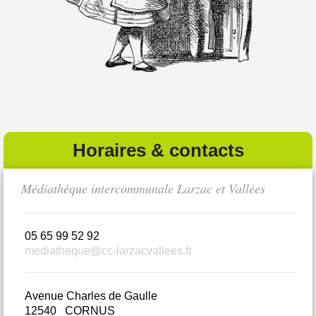
Horaires & contacts
Médiathèque intercommunale Larzac et Vallées
Bi
05 65 99 52 92
0
mediatheque@cc-larzacvallees.fr
m
Avenue Charles de Gaulle
L
12540 CORNUS
1