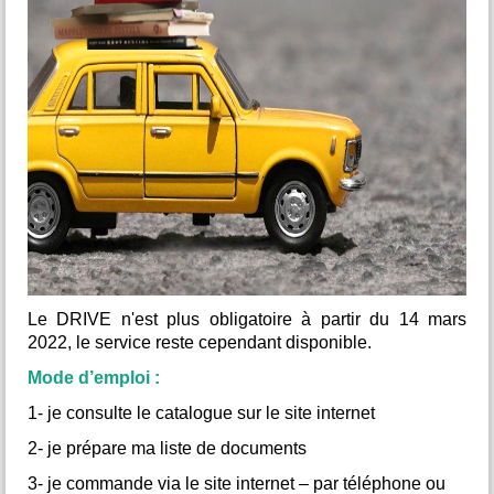
façonnés par l’homme et la nature. Une invitation au
s
voyage et à la compréhension d’un patrimoine vivant et
a
remarquable.
t
Renseignement au 06.87.43.24.70
Le DRIVE n'est plus obligatoire à partir du 14 mars
2022, le service reste cependant disponible.
Mode d’emploi :
1- je consulte le catalogue sur le site internet
2- je prépare ma liste de documents
3- je commande via le site internet – par téléphone ou