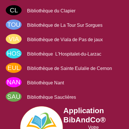
Découvrez
Skilleos
,
CL
Bibliothèque du Clapier
un
service d'autoformation
en ligne
TOU
Bibliothèque de La Tour Sur Sorgues
Ce service
gratuit
pour tous les adhérents de la
VIA
médiathèque Larzac & Vallées, vous permet de
Bibliothèque de Viala de Pas de jaux
suivre un large choix de formations.
HOS
Bibliothèque L'Hospitalet-du-Larzac
Découvrez des milliers de cours interactifs sur
tous vos sujets préférés :
loisirs,
EUL
développement personnel, soutien scolaire,
Bibliothèque de Sainte Eulalie de Cernon
apprentissage de langue...
Il y en a pour tous
NAN
les goûts !
Bibliothèque Nant
Accéder au service
SAU
Bibliothèque Sauclières
Application
BibAndCo®
Votre