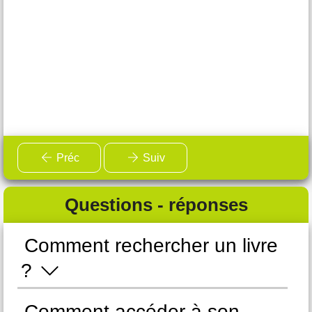
Préc
Suiv
Questions - réponses
Comment rechercher un livre
C
?
e
Comment accéder à son
C