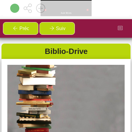
Préc
Suiv
Cours de Japonais
Biblio-Drive
A partir du lundi 2 mars
Salle sous la mairie - Fondamente
Envie de prolonger le voyage après l’expo
Rodez
Tokyo
?
L’exposition vous a donné le goût du Japon ? Bonne
nouvelle !
À la suite de cet événement, l'AFR du Canton de Cornus
propose
des cours de japonais tous les lundis de 18h30
à 19h30
dans la salle sous la mairie à Fondamente. Une