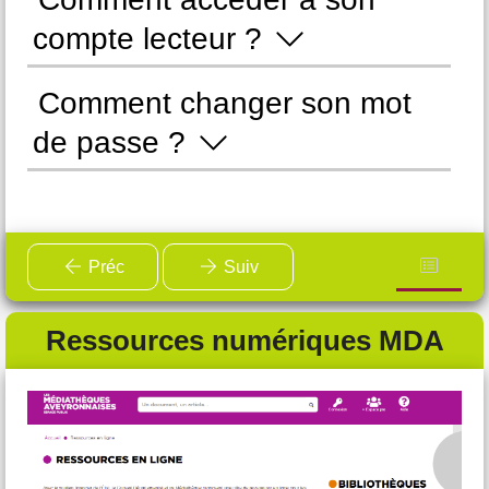
compte lecteur ?
d
Comment changer son mot
C
de passe ?
Préc
Suiv
Ressources numériques MDA