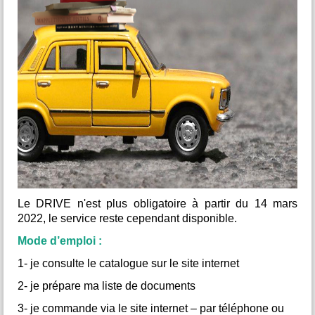
belle occasion de continuer l’aventure, de découvrir les
bases de la langue et de plonger un peu plus dans la
culture japonaise - le tout dans une ambiance conviviale et
accessible à tous.
Renseignement au 06.87.43.24.70
OUVERT à TOUS
Le DRIVE n'est plus obligatoire à partir du 14 mars
2022, le service reste cependant disponible.
Mode d’emploi :
1- je consulte le catalogue sur le site internet
2- je prépare ma liste de documents
3- je commande via le site internet – par téléphone ou