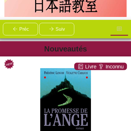
Préc
Suiv
Nouveautés
new
La promesse de l'ange
Livre
Inconnu
ROMAN
Frédéric LENOIR
Albin michel ( Paris - 2004 )
Plus d'infos