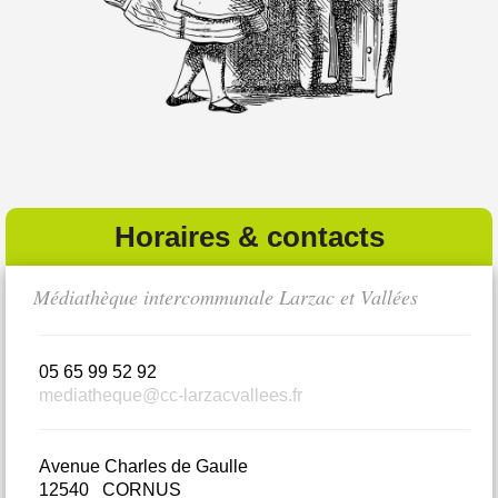
Horaires & contacts
Médiathèque intercommunale Larzac et Vallées
Bi
05 65 99 52 92
0
mediatheque@cc-larzacvallees.fr
m
Avenue Charles de Gaulle
L
12540 CORNUS
1