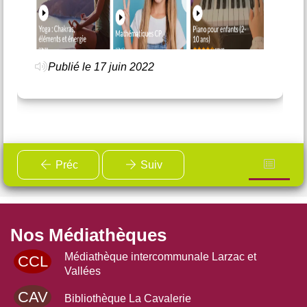
piant) le lien
er-depuis-chez-vous-
Publié le 17 juin 2022
i/it/colleziono/musei/tour-
 libre.
Préc
Suiv
Nos Médiathèques
Médiathèque intercommunale Larzac et
CCL
s-les-webcomics//
Vallées
CAV
Bibliothèque La Cavalerie