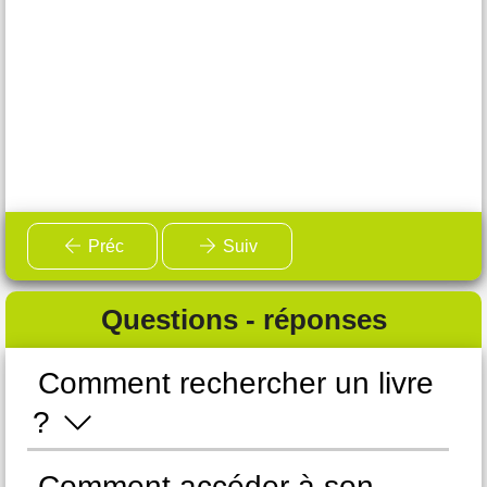
Préc
Suiv
Questions - réponses
Comment rechercher un livre
C
?
e
Comment accéder à son
C