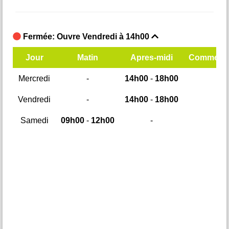
Fermée: Ouvre Vendredi à 14h00
F
mentaires
Jour
Matin
Apres-midi
Commenta
Mercredi
-
14h00
-
18h00
M
Vendredi
-
14h00
-
18h00
Samedi
09h00
-
12h00
-