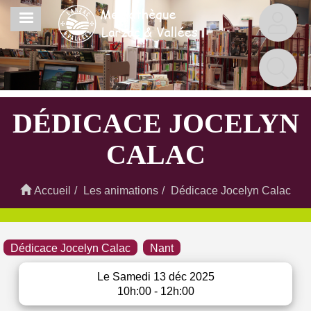
Aller
MENU
au
contenu
principal
DÉDICACE JOCELYN
CALAC
Accueil
Les animations
Dédicace Jocelyn Calac
Dédicace Jocelyn Calac
Nant
Le Samedi 13 déc 2025
10h:00 - 12h:00