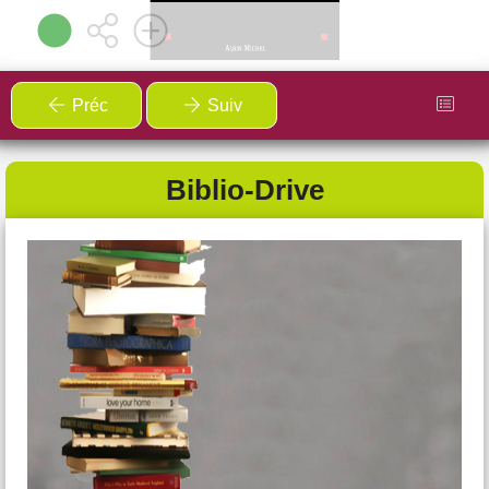
Préc
Suiv
Cours de Japonais
Biblio-Drive
A partir du lundi 2 mars
Salle sous la mairie - Fondamente
Envie de prolonger le voyage après l’expo
Rodez
Tokyo
?
L’exposition vous a donné le goût du Japon ? Bonne
nouvelle !
À la suite de cet événement, l'AFR du Canton de Cornus
propose
des cours de japonais tous les lundis de 18h30
à 19h30
dans la salle sous la mairie à Fondamente. Une