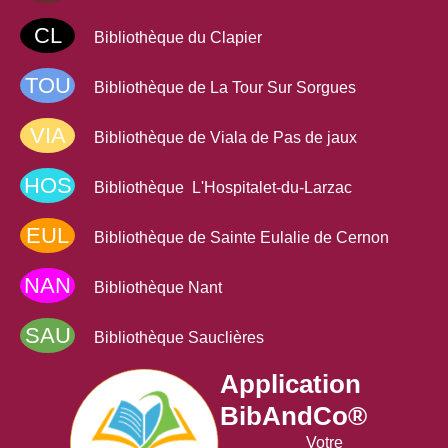
Découvrez
Skilleos
,
CL
Bibliothèque du Clapier
un
service d'autoformation
en ligne
TOU
Bibliothèque de La Tour Sur Sorgues
Ce service
gratuit
pour tous les adhérents de la
VIA
médiathèque Larzac & Vallées, vous permet de
Bibliothèque de Viala de Pas de jaux
suivre un large choix de formations.
HOS
Bibliothèque L'Hospitalet-du-Larzac
Découvrez des milliers de cours interactifs sur
tous vos sujets préférés :
loisirs,
EUL
développement personnel, soutien scolaire,
Bibliothèque de Sainte Eulalie de Cernon
apprentissage de langue...
Il y en a pour tous
NAN
les goûts !
Bibliothèque Nant
Accéder au service
SAU
Bibliothèque Sauclières
Application
BibAndCo®
Votre