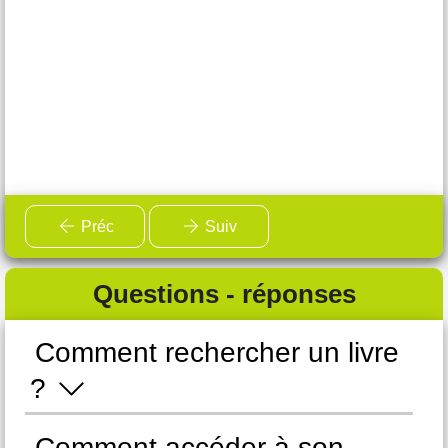
Préc
Suiv
Questions - réponses
Comment rechercher un livre
C
?
e
Comment accéder à son
C