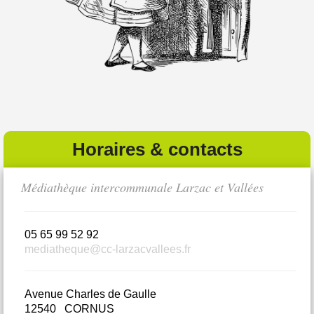
Horaires & contacts
Médiathèque intercommunale Larzac et Vallées
Bi
05 65 99 52 92
0
mediatheque@cc-larzacvallees.fr
m
Avenue Charles de Gaulle
L
12540 CORNUS
1