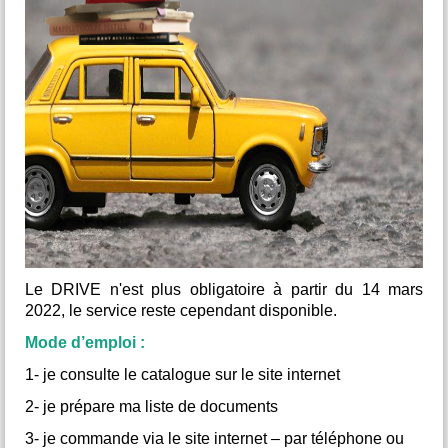
belle occasion de continuer l’aventure, de découvrir les
bases de la langue et de plonger un peu plus dans la
culture japonaise - le tout dans une ambiance conviviale et
accessible à tous.
Renseignement au 06.87.43.24.70
OUVERT à TOUS
Le DRIVE n'est plus obligatoire à partir du 14 mars
2022, le service reste cependant disponible.
Mode d’emploi :
1- je consulte le catalogue sur le site internet
2- je prépare ma liste de documents
3- je commande via le site internet – par téléphone ou