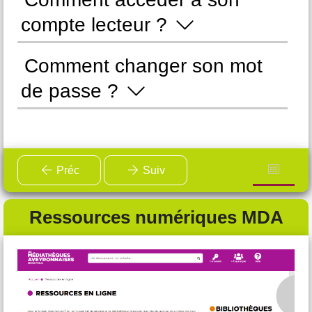
compte lecteur ?
d
Comment changer son mot
C
de passe ?
Préc
Suiv
Ressources numériques MDA