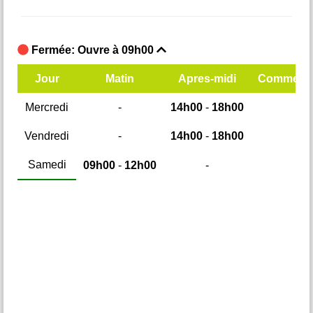
Fermée: Ouvre à 09h00
F
mentaires
Jour
Matin
Apres-midi
Commenta
Mercredi
-
14h00
-
18h00
M
Vendredi
-
14h00
-
18h00
Samedi
09h00
-
12h00
-