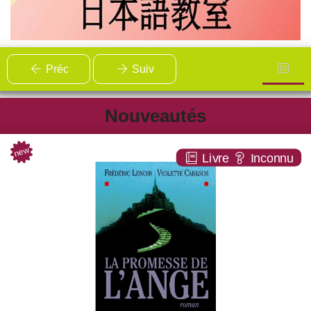
Préc
Suiv
Nouveautés
new
La promesse de l'ange
Livre
Inconnu
ROMAN
Frédéric LENOIR
Albin michel ( Paris - 2004 )
Plus d'infos