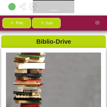
Préc
Suiv
Cours de Japonais
Biblio-Drive
A partir du lundi 2 mars
Salle sous la mairie - Fondamente
Envie de prolonger le voyage après l’expo
Rodez
Tokyo
?
L’exposition vous a donné le goût du Japon ? Bonne
nouvelle !
À la suite de cet événement, l'AFR du Canton de Cornus
propose
des cours de japonais tous les lundis de 18h30
à 19h30
dans la salle sous la mairie à Fondamente. Une