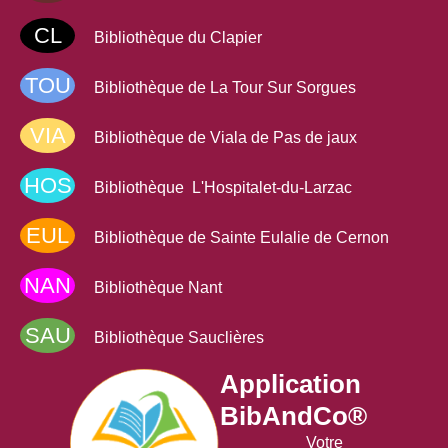
Découvrez
Skilleos
,
CL
Bibliothèque du Clapier
un
service d'autoformation
en ligne
TOU
Bibliothèque de La Tour Sur Sorgues
Ce service
gratuit
pour tous les adhérents de la
VIA
médiathèque Larzac & Vallées, vous permet de
Bibliothèque de Viala de Pas de jaux
suivre un large choix de formations.
HOS
Bibliothèque L'Hospitalet-du-Larzac
Découvrez des milliers de cours interactifs sur
tous vos sujets préférés :
loisirs,
EUL
développement personnel, soutien scolaire,
Bibliothèque de Sainte Eulalie de Cernon
apprentissage de langue...
Il y en a pour tous
NAN
les goûts !
Bibliothèque Nant
Accéder au service
SAU
Bibliothèque Sauclières
Application
BibAndCo®
Votre