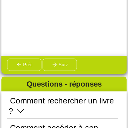
Préc
Suiv
Questions - réponses
Comment rechercher un livre
C
?
e
Comment accéder à son
C