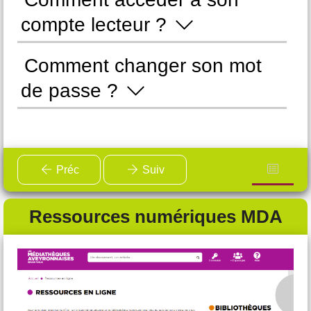
compte lecteur ?
d
Comment changer son mot
C
de passe ?
Préc
Suiv
Ressources numériques MDA