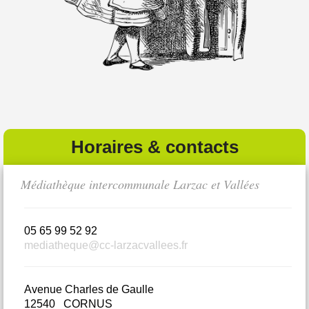
Horaires & contacts
Médiathèque intercommunale Larzac et Vallées
Bi
05 65 99 52 92
0
mediatheque@cc-larzacvallees.fr
m
Avenue Charles de Gaulle
L
12540 CORNUS
1