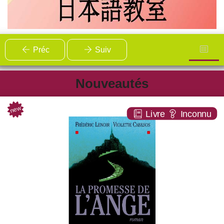
Préc
Suiv
Nouveautés
new
La promesse de l'ange
Livre
Inconnu
ROMAN
Frédéric LENOIR
Albin michel ( Paris - 2004 )
Plus d'infos