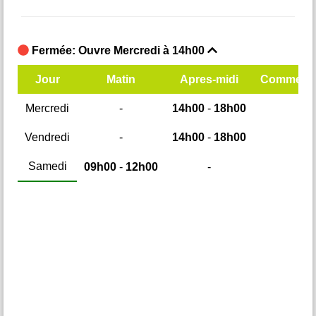
Fermée: Ouvre Mercredi à 14h00
F
mentaires
Jour
Matin
Apres-midi
Commenta
Mercredi
-
14h00
-
18h00
M
Vendredi
-
14h00
-
18h00
Samedi
09h00
-
12h00
-