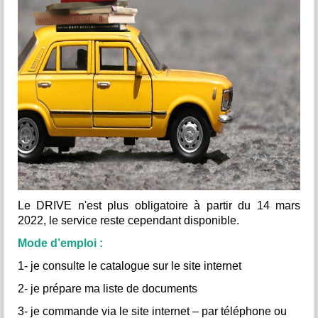
belle occasion de continuer l’aventure, de découvrir les
bases de la langue et de plonger un peu plus dans la
culture japonaise - le tout dans une ambiance conviviale et
accessible à tous.
Renseignement au 06.87.43.24.70
OUVERT à TOUS
Le DRIVE n'est plus obligatoire à partir du 14 mars
2022, le service reste cependant disponible.
Mode d’emploi :
1- je consulte le catalogue sur le site internet
2- je prépare ma liste de documents
3- je commande via le site internet – par téléphone ou